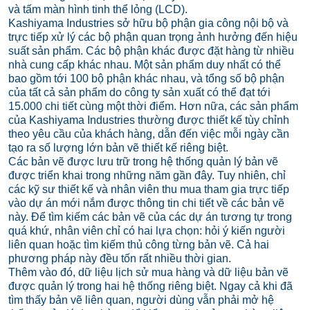
và tấm màn hình tinh thể lỏng (LCD).
Kashiyama Industries sở hữu bộ phận gia công nội bộ và
trực tiếp xử lý các bộ phận quan trọng ảnh hưởng đến hiệu
suất sản phẩm. Các bộ phận khác được đặt hàng từ nhiều
nhà cung cấp khác nhau. Một sản phẩm duy nhất có thể
bao gồm tới 100 bộ phận khác nhau, và tổng số bộ phận
của tất cả sản phẩm do công ty sản xuất có thể đạt tới
15.000 chi tiết cùng một thời điểm. Hơn nữa, các sản phẩm
của Kashiyama Industries thường được thiết kế tùy chỉnh
theo yêu cầu của khách hàng, dẫn đến việc mỗi ngày cần
tạo ra số lượng lớn bản vẽ thiết kế riêng biệt.
Các bản vẽ được lưu trữ trong hệ thống quản lý bản vẽ
được triển khai trong những năm gần đây. Tuy nhiên, chỉ
các kỹ sư thiết kế và nhân viên thu mua tham gia trực tiếp
vào dự án mới nắm được thông tin chi tiết về các bản vẽ
này. Để tìm kiếm các bản vẽ của các dự án tương tự trong
quá khứ, nhân viên chỉ có hai lựa chọn: hỏi ý kiến người
liên quan hoặc tìm kiếm thủ công từng bản vẽ. Cả hai
phương pháp này đều tốn rất nhiều thời gian.
Thêm vào đó, dữ liệu lịch sử mua hàng và dữ liệu bản vẽ
được quản lý trong hai hệ thống riêng biệt. Ngay cả khi đã
tìm thấy bản vẽ liên quan, người dùng vẫn phải mở hệ