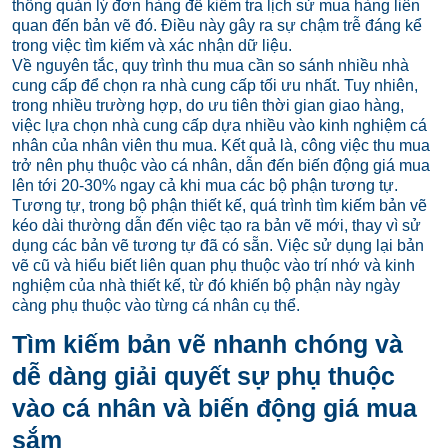
thống quản lý đơn hàng để kiểm tra lịch sử mua hàng liên
quan đến bản vẽ đó. Điều này gây ra sự chậm trễ đáng kể
trong việc tìm kiếm và xác nhận dữ liệu.
Về nguyên tắc, quy trình thu mua cần so sánh nhiều nhà
cung cấp để chọn ra nhà cung cấp tối ưu nhất. Tuy nhiên,
trong nhiều trường hợp, do ưu tiên thời gian giao hàng,
việc lựa chọn nhà cung cấp dựa nhiều vào kinh nghiệm cá
nhân của nhân viên thu mua. Kết quả là, công việc thu mua
trở nên phụ thuộc vào cá nhân, dẫn đến biến động giá mua
lên tới 20-30% ngay cả khi mua các bộ phận tương tự.
Tương tự, trong bộ phận thiết kế, quá trình tìm kiếm bản vẽ
kéo dài thường dẫn đến việc tạo ra bản vẽ mới, thay vì sử
dụng các bản vẽ tương tự đã có sẵn. Việc sử dụng lại bản
vẽ cũ và hiểu biết liên quan phụ thuộc vào trí nhớ và kinh
nghiệm của nhà thiết kế, từ đó khiến bộ phận này ngày
càng phụ thuộc vào từng cá nhân cụ thể.
Tìm kiếm bản vẽ nhanh chóng và
dễ dàng giải quyết sự phụ thuộc
vào cá nhân và biến động giá mua
sắm