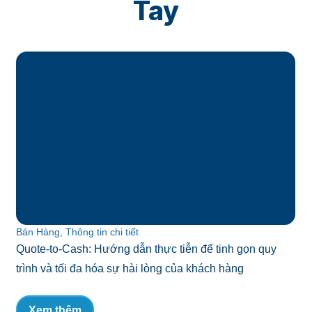
Tay
Thông báo, Tin tức
CADDi huy động thêm 38 triệu USD trong Vòng Gọi vốn
Series C Mở rộng do Atomico dẫn đầu, tập trung đẩy
mạnh tăng trưởng nhanh chóng của nền tảng dữ liệu