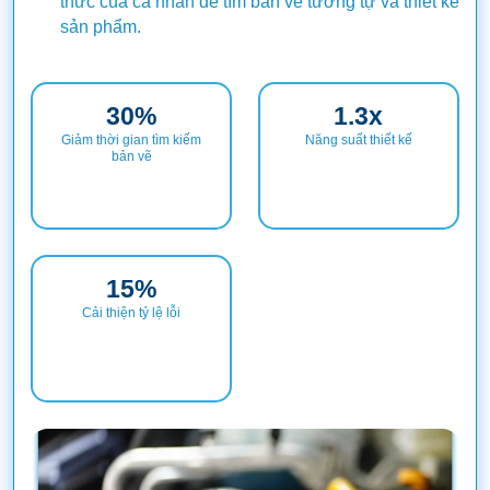
thức của cá nhân để tìm bản vẽ tương tự và thiết kế
sản phẩm.
30
%
1.3
x
Giảm thời gian tìm kiếm
Năng suất thiết kế
bản vẽ
15
%
Cải thiện tỷ lệ lỗi