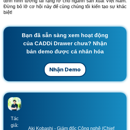
định hình tương lai rạng rỡ cho ngành sản xuất Việt Nam.
Đừng bỏ lỡ cơ hội này để cùng chúng tôi kiến tạo sự khác
biệt!
Bạn đã sẵn sàng xem hoạt động
của CADDi Drawer chưa? Nhận
bản demo được cá nhân hóa
Nhận Demo
Tác
giả:
Aki Kobashi - Giám đốc Công nghệ (Chief