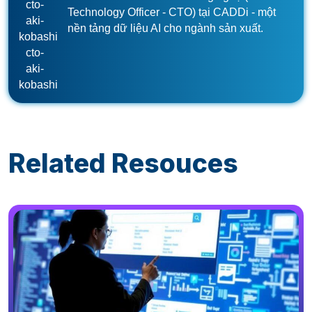
cto-
Technology Officer - CTO) tại CADDi - một
aki-
nền tảng dữ liệu AI cho ngành sản xuất.
kobashi
cto-
aki-
kobashi
Related Resouces