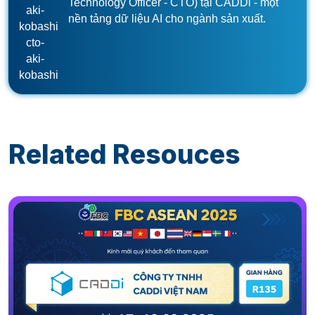
Technology Officer - CTO) tại CADDi - một
aki-
nền tảng dữ liệu AI cho ngành sản xuất.
kobashi
cto-
aki-
kobashi
Related Resouces