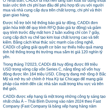
Ở Nhật Bản, CADDi là một nền tảng sản xuất sử dụng thuật
toán ước tính chi phí ban đầu để phù hợp tối ưu với người
mua và nhà cung cấp dựa trên chất lượng, chi phí và thời
gian giao hàng.
Được hỗ trợ bởi hệ thống báo giá tự động, CADDi đơn
giản hóa triệt để quy trình RFQ (báo giá tự động) và giảm
quy trình trước đây mất hơn 2 tuần xuống chỉ còn 7 giây,
cung cấp dịch vụ chế tạo kim loại chất lượng cao và tiết
kiệm. Bằng cách khai thác sức mạnh của công nghệ,
CADDi cố gắng giải quyết cơ bản sự thiếu hiệu quả mang
tính hệ thống trong thị trường mua sắm trị giá 120 nghìn tỷ
yên.
Trong tháng 7/2023, CADDi đã huy động được 89 triệu
USD trong vòng cấp vốn Series C, nâng tổng số vốn huy
động được lên 164 triệu USD. Công ty đang mở rộng ở Bắc
Mỹ và mở trụ sở chính ở Hoa Kỳ tại Chicago để mang giải
pháp của mình đến các nhà sản xuất trong khu vực và trên
thế giới.
CADDi được xếp hạng là một trong những công ty sáng tạo
nhất châu Á – Thái Bình Dương vào năm 2024 theo Fast
Company (Fast Company là bảng xếp hạng hàng năm