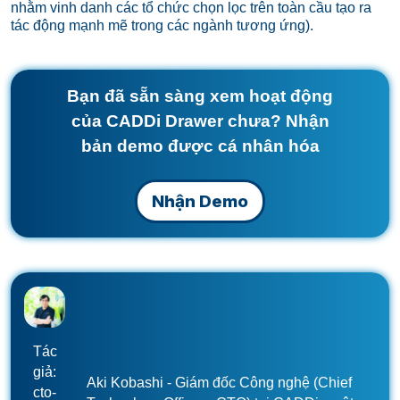
nhằm vinh danh các tổ chức chọn lọc trên toàn cầu tạo ra
tác động mạnh mẽ trong các ngành tương ứng).
Bạn đã sẵn sàng xem hoạt động
của CADDi Drawer chưa? Nhận
bản demo được cá nhân hóa
Nhận Demo
Tác
giả:
Aki Kobashi - Giám đốc Công nghệ (Chief
cto-