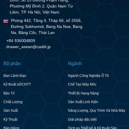
Phường Mỹ Đình 2, Quận Nam Từ
Liêm, TP. Hà Nội, Việt Nam
Phòng 442, Tầng 4, Tháp 66, số 2556,
Đường Sukhumvit, Bang Na Nue, Bang
Na, Băng Cốc, Thái Lan
+84 936004809
drawer_asean@caddi.jp
Bộ phận
Ngành
Ban Lãnh Đạo
Ngành Công Nghiệp Ô Tô
Kỹ thuật số/CNTT
Chế Tạo Máy Móc
Bảo Trì
Thiết Bị Hạng Nặng
Chất Lượng
Sản Xuất Linh Kiện
Sản Xuất
Năng Lượng, Quy Trình Và Nhà Máy
Kỹ Thuật
Giải pháp đặc biệt
Bán Hàng
Dịch vụ Thiết kế & Kỹ thuật Sản