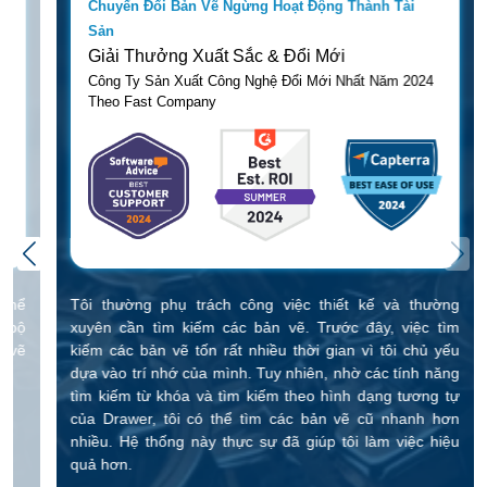
Chuyển Đổi Bản Vẽ Ngừng Hoạt Động Thành Tài
Sản
Giải Thưởng Xuất Sắc & Đổi Mới
Công Ty Sản Xuất Công Nghệ Đổi Mới Nhất Năm 2024
Theo Fast Company
 thể
Tôi thường phụ trách công việc thiết kế và thường
c bộ
xuyên cần tìm kiếm các bản vẽ. Trước đây, việc tìm
n vẽ
kiếm các bản vẽ tốn rất nhiều thời gian vì tôi chủ yếu
dựa vào trí nhớ của mình. Tuy nhiên, nhờ các tính năng
tìm kiếm từ khóa và tìm kiếm theo hình dạng tương tự
của Drawer, tôi có thể tìm các bản vẽ cũ nhanh hơn
nhiều. Hệ thống này thực sự đã giúp tôi làm việc hiệu
quả hơn.