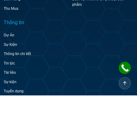
phẩm
Thu Mua
Thông tin
Dự Án
Sự Kiện
Thông tin chi tiết
Tin tức
Tài liệu
Sự kiện
Tuyển dụng
Chính sách bảo mật
2026 © CADDi Co Ltd. Mọi quyền được bảo lưu.