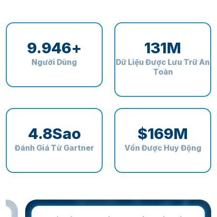
9.984
+
132
M
Người Dùng
Dữ Liệu Được Lưu Trữ An
Toàn
4.8
Sao
$
170
M
Đánh Giá Từ Gartner
Vốn Được Huy Động