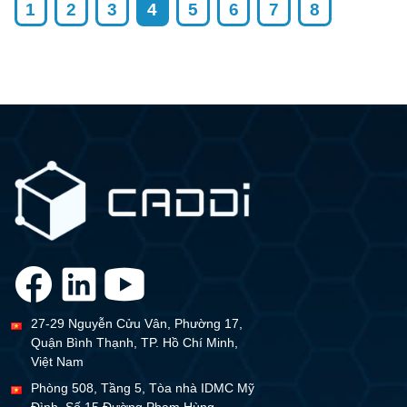
1
2
3
4
5
6
7
8
27-29 Nguyễn Cửu Vân, Phường 17,
Quận Bình Thạnh, TP. Hồ Chí Minh,
Việt Nam
Phòng 508, Tầng 5, Tòa nhà IDMC Mỹ
Đình, Số 15 Đường Phạm Hùng,